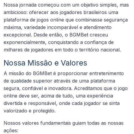
Nossa jornada começou com um objetivo simples, mas
ambicioso: oferecer aos jogadores brasileiros uma
plataforma de jogos online que combinasse segurança
máxima, variedade incomparável e atendimento
excepcional. Desde então, o BGMBet cresceu
exponencialmente, conquistando a confiança de
milhares de jogadores em todo o território nacional.
Nossa Missão e Valores
A missão do BGMBet é proporcionar entretenimento
de qualidade superior através de uma plataforma
segura, confiável e inovadora. Acreditamos que o jogo
online deve ser, acima de tudo, uma experiência
divertida e responsável, onde cada jogador se sinta
valorizado e protegido.
Nossos valores fundamentais guiam todas as nossas
ações: