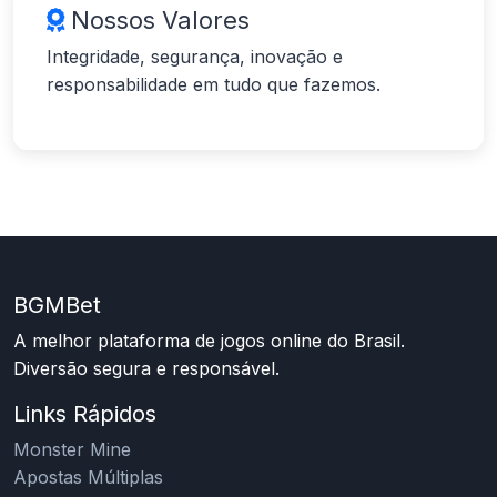
Nossos Valores
Integridade, segurança, inovação e
responsabilidade em tudo que fazemos.
BGMBet
A melhor plataforma de jogos online do Brasil.
Diversão segura e responsável.
Links Rápidos
Monster Mine
Apostas Múltiplas