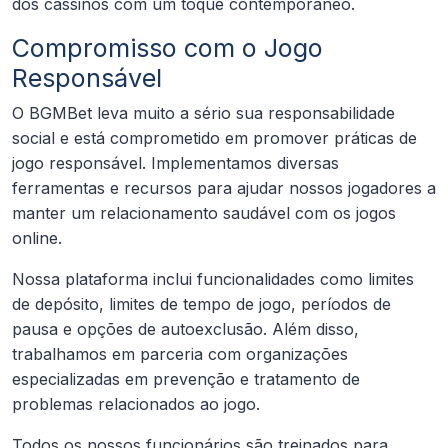
dos cassinos com um toque contemporâneo.
Compromisso com o Jogo
Responsável
O BGMBet leva muito a sério sua responsabilidade
social e está comprometido em promover práticas de
jogo responsável. Implementamos diversas
ferramentas e recursos para ajudar nossos jogadores a
manter um relacionamento saudável com os jogos
online.
Nossa plataforma inclui funcionalidades como limites
de depósito, limites de tempo de jogo, períodos de
pausa e opções de autoexclusão. Além disso,
trabalhamos em parceria com organizações
especializadas em prevenção e tratamento de
problemas relacionados ao jogo.
Todos os nossos funcionários são treinados para