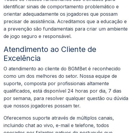
identificar sinais de comportamento problemático e
orientar adequadamente os jogadores que possam
precisar de assistência. Acreditamos que a educação e
a prevenção são fundamentais para criar um ambiente
de jogo seguro e responsável.
Atendimento ao Cliente de
Excelência
O atendimento ao cliente do BGMBet é reconhecido
como um dos melhores do setor. Nossa equipe de
suporte, composta por profissionais altamente
qualificados, está disponível 24 horas por dia, 7 dias
por semana, para resolver qualquer questão ou dúvida
que nossos jogadores possam ter.
Oferecemos suporte através de múltiplos canais,
incluindo chat ao vivo, e-mail e telefone, todos
operados por falantes nativos de português que